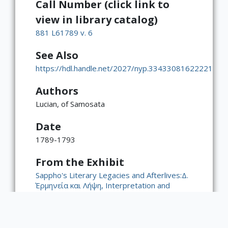
Call Number (click link to
view in library catalog)
881 L61789 v. 6
See Also
https://hdl.handle.net/2027/nyp.33433081622221
Authors
Lucian, of Samosata
Date
1789-1793
From the Exhibit
Sappho's Literary Legacies and Afterlives:Δ.
̓Ερμηνεία και Λήψη, Interpretation and
Reception
×
ATTRIBUTION
Publisher