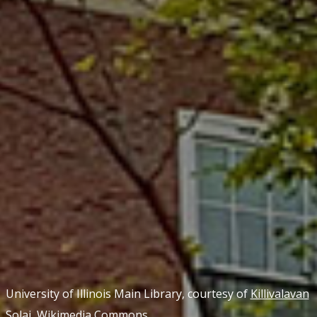
University of Illinois Main Library, courtesy of
Killivalavan
Solai, Wikimedia Commons