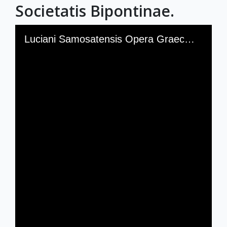
Societatis Bipontinae.
Skip to downloads and alternative formats
Media Viewer
Luciani Samosatensis Opera Graece et Latine ad editionem Tiberii Hemsterhusii et Ioannis Frederici Reitzii accurate expressa cum varietate lectionis et annotationibus, studiis Societatis Bipontinae.