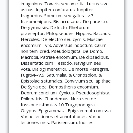
imaginibus. Toxaris seu amicitia. Lucius sive
asinus. Iuppiter confutatus. Iuppiter
tragoedus. Somnium seu gallus--v.7.
Icaromenippus. Bis accusatus. De parasito.
De gymnasiis. De luctu. Rhetorum
praeceptor. Philopseudes. Hippias. Bacchus.
Hercules. De electro seu cycnis. Muscae
encomium--v.8. Adversus indoctum. Calum.
non tem. cred. Pseudologista. De Domo.
Macrobii. Patriae encomium. De dipsadibus.
Dissertatio cum Hesiodo. Navigium seu
vota. Dialogi meretricii. De morte Peregrini.
Fugitivi--v.9. Saturnalia, & Cronosolon, &
Epistolae saturnales. Convivium seu lapithae.
De Syria dea. Demosthenis encomium.
Deorum concilium. Cynicus. Pseudosophista.
Philopatris. Charidemus. Nero seu de
fossione isthmi--v.10 Tragopodagra.
Ocypus. Epigrammata. Epigrammata omissa.
Variae lectiones et annotationes. Variae
lectiones mss. Parisiensium. Indices.