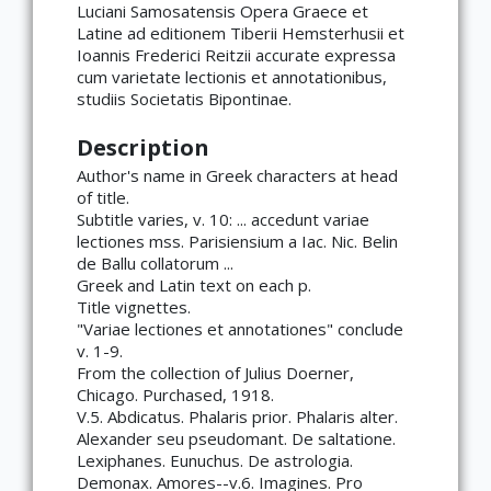
Luciani Samosatensis Opera Graece et
Latine ad editionem Tiberii Hemsterhusii et
Ioannis Frederici Reitzii accurate expressa
cum varietate lectionis et annotationibus,
studiis Societatis Bipontinae.
Description
Author's name in Greek characters at head
of title.
Subtitle varies, v. 10: ... accedunt variae
lectiones mss. Parisiensium a Iac. Nic. Belin
de Ballu collatorum ...
Greek and Latin text on each p.
Title vignettes.
"Variae lectiones et annotationes" conclude
v. 1-9.
From the collection of Julius Doerner,
Chicago. Purchased, 1918.
V.5. Abdicatus. Phalaris prior. Phalaris alter.
Alexander seu pseudomant. De saltatione.
Lexiphanes. Eunuchus. De astrologia.
Demonax. Amores--v.6. Imagines. Pro